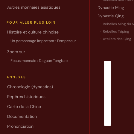
Autres monnaies asiatiques
Dynastie Ming
Sujet
Dynastie Qing
*
POUR ALLER PLUS LOIN
Rebelles Ming du 
Rebelles Taiping
Histoire et culture chinoise
Ateliers des Qing
Un personnage important : l’empereur
Message
Zoom sur…
*
Focus monnaie : Daguan Tongbao
ANNEXES
Chronologie (dynasties)
Repères historiques
Carte de la Chine
Documentation
Prononciation