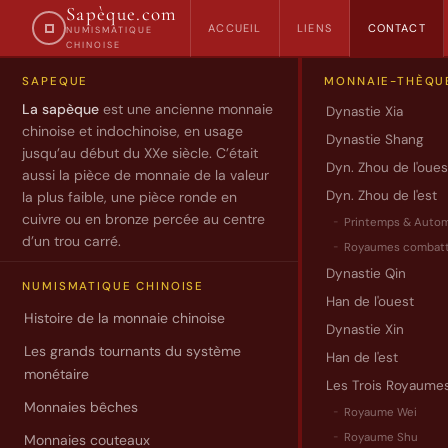
Sapèque.com
ACCUEIL
LIENS
CONTACT
NUMISMATIQUE
CHINOISE
SAPEQUE
MONNAIE-THÈQU
Contact
La sapèque
est une ancienne monnaie
Dynastie Xia
chinoise et indochinoise, en usage
Dynastie Shang
jusqu’au début du XXe siècle. C’était
Dyn. Zhou de l'oues
Vous
aussi la pièce de monnaie de la valeur
pouvez
Dyn. Zhou de l'est
la plus faible, une pièce ronde en
cuivre ou en bronze percée au centre
utiliser
Printemps & Auto
d’un trou carré.
le
Royaumes combatt
formulaire
Dynastie Qin
NUMISMATIQUE CHINOISE
ci-
Han de l'ouest
Histoire de la monnaie chinoise
dessous
Dynastie Xin
pour
Les grands tournants du système
Han de l'est
me
monétaire
Les Trois Royaume
contacter.
Monnaies bêches
Royaume Wei
Pour
Royaume Shu
Monnaies couteaux
toute