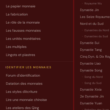
Royaume Wu
demande
Le papier monnaie
Dynastie Jin
d’identification
La fabrication
Les Seize Royaume
d’une
Le rôle de la monnaie
monnaie,
Nord et du Sud
merci
Les fausses monnaies
Dynasties du Nord
de
Dynasties du Sud
Les unités monétaires
vous
Dynastie Sui
Les multiples
rendre
Dynastie Tang
sur
la
Lingots et piastres
Cinq Dyn. & Dix Roy
page
Dynastie Liao
correspondant
IDENTIFIER LES MONNAIES
Dynastie Song
Forum d'identification
Votre
Song du Nord
adresse
Datation des monnaies
Song du Sud
e-
Dynastie Xixia
Les styles d'écriture
mail
2e Dynastie Jin
*
Lire une monnaie chinoise
Dynastie Yuan
Les ateliers des Qing
Rebelles des Yuan