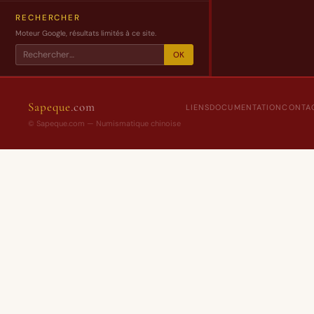
Envoyer
RECHERCHER
Moteur Google, résultats limités à ce site.
OK
Sapeque
.com
LIENS
DOCUMENTATION
CONTA
© Sapeque.com — Numismatique chinoise