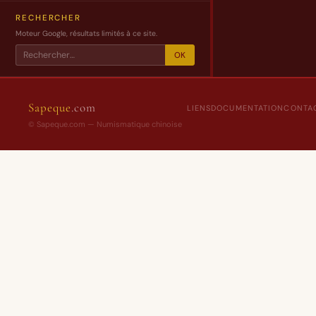
RECHERCHER
Moteur Google, résultats limités à ce site.
OK
Sapeque
.com
LIENS
DOCUMENTATION
CONTA
© Sapeque.com — Numismatique chinoise