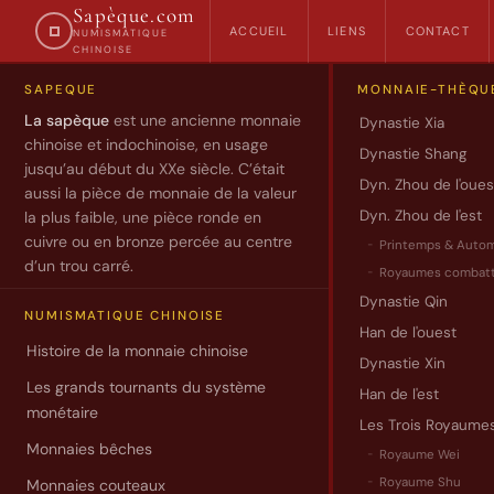
Sapèque.com
ACCUEIL
LIENS
CONTACT
NUMISMATIQUE
CHINOISE
SAPEQUE
MONNAIE-THÈQU
Zoom
La sapèque
est une ancienne monnaie
Dynastie Xia
chinoise et indochinoise, en usage
Dynastie Shang
sur
jusqu’au début du XXe siècle. C’était
Dyn. Zhou de l'oues
aussi la pièce de monnaie de la valeur
…
Dyn. Zhou de l'est
la plus faible, une pièce ronde en
cuivre ou en bronze percée au centre
Printemps & Auto
d’un trou carré.
Royaumes combatt
Focus
Dynastie Qin
monnaie
NUMISMATIQUE CHINOISE
Han de l'ouest
:
Histoire de la monnaie chinoise
Dynastie Xin
Daguan
Les grands tournants du système
Tongbao
Han de l'est
monétaire
Les Trois Royaume
Monnaies bêches
Royaume Wei
Pour
un
Royaume Shu
Monnaies couteaux