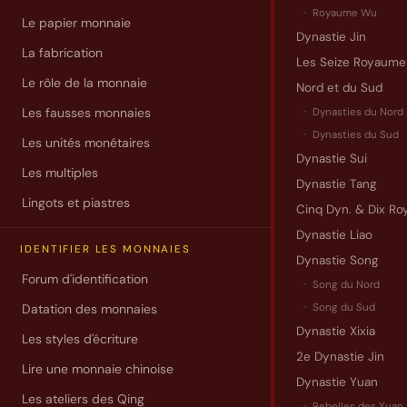
oeil
Royaume Wu
Le papier monnaie
non
Dynastie Jin
La fabrication
averti,
Les Seize Royaume
rien
Le rôle de la monnaie
Nord et du Sud
ne
Les fausses monnaies
Dynasties du Nord
ressemble
Dynasties du Sud
Les unités monétaires
plus
Dynastie Sui
à
Les multiples
Dynastie Tang
une
Lingots et piastres
sapèque
Cinq Dyn. & Dix Roy
qu’une
Dynastie Liao
IDENTIFIER LES MONNAIES
autre
Dynastie Song
sapèque.
Forum d'identification
Song du Nord
Pourtant,
Datation des monnaies
Song du Sud
il
Dynastie Xixia
Les styles d'écriture
en
2e Dynastie Jin
est
Lire une monnaie chinoise
Dynastie Yuan
une
Les ateliers des Qing
reconnaiss
Rebelles des Yuan