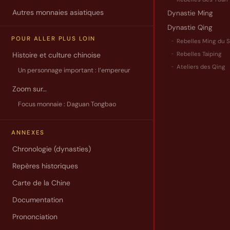
entre
Autres monnaies asiatiques
Dynastie Ming
toutes
Dynastie Qing
et
POUR ALLER PLUS LOIN
Rebelles Ming du 
qui
Rebelles Taiping
Histoire et culture chinoise
porte
Ateliers des Qing
Un personnage important : l’empereur
un
témoignage
Zoom sur…
particulier…
Focus monnaie : Daguan Tongbao
Lire
la
ANNEXES
suite.
Chronologie (dynasties)
Repères historiques
Carte de la Chine
Documentation
Prononciation